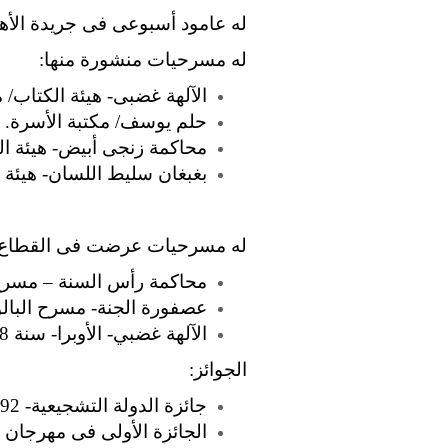
له عامود أسبوعى فى جريدة الأهر
له مسرحيات منشورة منها:
الآلهة غضبى- هيئة الكتاب/ 
حلم يوسف/ مكتبة الأسرة.
محاكمة زنجى أبيض- هيئة ا
بغبغان سليط اللسان- هيئة 
له مسرحيات عرضت فى القطاع ا
محاكمة رأس السنة – مسرح الجمهورية- س
عصفورة الجنة- مسرح البالون- سنة 68- إخراج ح
الآلهة غضبي- الأوبرا- سنة 68- منعت ليلة عرضها.
الجوائز:
جائزة الدولة التشجيعية- 1992- مع وسام العلوم والفنون من الطبقة الأولى 1992.