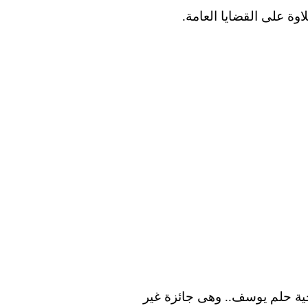
ة على القضايا العامة.
لجو جراد الدولى بالاتحاد السوفييتى عام 1992 عن مسرحية حلم يوسف.. وهى جائزة غير